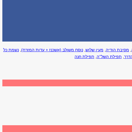
,
מסיבת הודיה
,
מעין שלוש
,
נוסח משולב (אשכנז + עדות המזרח)
,
נשמת כל
דרך
,
תפילת השל''ה
,
תפילת חנה