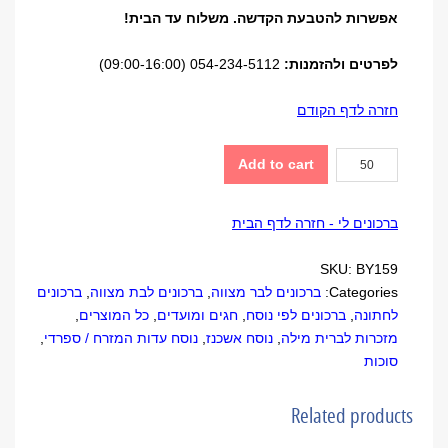
אפשרות להטבעת הקדשה. משלוח עד הבית!
לפרטים ולהזמנות:
054-234-5112 (09:00-16:00)
חזרה לדף הקודם
"ושמחת
Add to cart
בחגך"
לסוכות
ברכונים לי - חזרה לדף הבית
quantity
SKU:
BY159
Categories:
ברכונים לבר מצווה
,
ברכונים לבת מצווה
,
ברכונים
לחתונה
,
ברכונים לפי נוסח
,
חגים ומועדים
,
כל המוצרים
,
מזכרות לברית מילה
,
נוסח אשכנז
,
נוסח עדות המזרח / ספרדי
,
סוכות
Related products