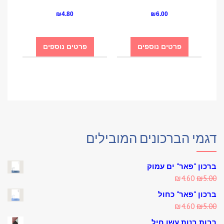
₪
4.80
₪
6.00
פרטים נוספים
פרטים נוספים
דגמי הברכונים המובילים
ברכון "פאר" ים עמוק
Current
Original
₪
4.60
₪
5.00
price
price
ברכון "פאר" כחול
is:
was:
Current
Original
₪
4.60
₪
5.00
₪4.60.
₪5.00.
price
price
רבות בנות עשו חיל