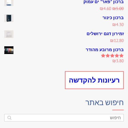
ברכון "פאר" ים עמוק
Current
Original
₪
4.60
₪
5.00
price
price
ברכון כינור
is:
was:
₪
4.30
₪4.60.
₪5.00.
זמירון דגם ירושלים
₪
12.80
ברכון מרובע מהודר
₪
3.80
Rated
5.00
out of 5
רעיונות להקדשה
חיפוש באתר