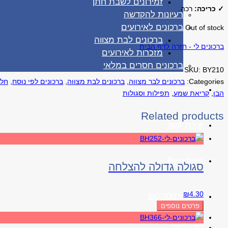
זמירונים לשבת חתן
✓ כריכה:
רכה.
רעיונות להקדשה
ברכונים לאירועים
Out of stock
ברכונים לבת מצווה
ברכונים לי - חזרה לדף הבית
מזכרות לאירועים
ברכונים חסרים במלאי
SKU:
BY210
Categories:
ברכונים לבר מצווה
,
ברכונים לבת מצווה
,
ברכונים לפי נוסח
,
חל
אודותינו
הבן
,
קריאת שמע
,
תפילות וסגולות
Related products
יצירת קשר
Benchers
סגולה גדולה להצלחה
₪
4.30
0 פריטים
0.00
₪
פרטים נוספים
דף הבית