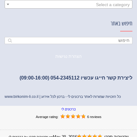
Select a category
חיפוש באתר
הצהרת נגישות
ליצירת קשר חייגו עכשיו 054-2345112 (09:00-16:00)
כל הזכויות שמורות לאתר ברכונים לי - ברכון לכל אירוע |
www.birkonim-li.co.il
ברכונים לי
Average rating:
6 reviews
ויקטוריה סררו
May 29, 2016
on
ויקטוריה סררו
by
ברכונים לי