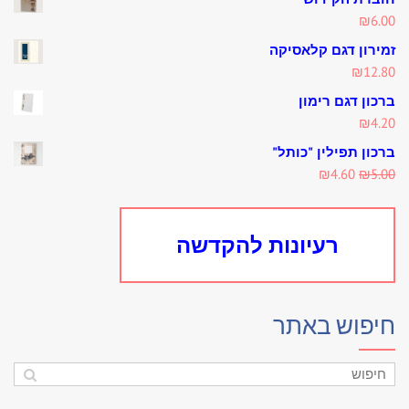
₪
6.00
זמירון דגם קלאסיקה
₪
12.80
ברכון דגם רימון
₪
4.20
ברכון תפילין "כותל"
Current
Original
₪
4.60
₪
5.00
price
price
is:
was:
₪4.60.
₪5.00.
רעיונות להקדשה
חיפוש באתר