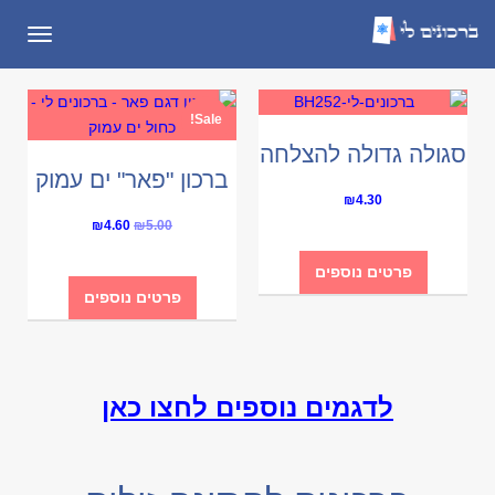
תפריט
Sale!
סגולה גדולה להצלחה
ברכון "פאר" ים עמוק
₪
4.30
Current
Original
₪
4.60
₪
5.00
price
price
פרטים נוספים
is:
was:
פרטים נוספים
₪4.60.
₪5.00.
לדגמים נוספים לחצו כאן