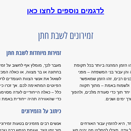
לדגמים נוספים לחצו כאן
זמירונים לשבת חתן
זמירות מיוחדות לשבת חתן
הו הזמן המהנה ביותר בכל תקופת
מעבר לכך, מומלץ אף לחשוב על זמי
ה והן עבור בני המשפחה – מפני
בחתונה או בר מצווה, או כאלה המכיל
נים רבים, זהו הזמן שמאפשר
לשאול את אנשי הצוות העומדים לרשו
 ולשמוח באמת – מתוך תקווה
הפיוטים המתאימה לכם. אך זכרו כי 
יחד תוך כדי סעודת מלכים, ולהפוך
כלל – כאלה הייחודיים לעדה מסוימ
ך ימים ושנים.
כדי שהאווירה תהיה ייחודית באמת ו
כיתוב על הזמירונים
ד, היא להזמין עבור האורחים
אנשים רבים מזמינים בטעות זמירוני
 עדה. תוכלו להחליט מה יהיה סוג
תוך זמן קצר, ועגמת הנפש רבה נגרמת