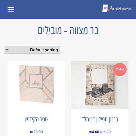
תפריט
בר מצווה - מובילים
Sale!
ברכון תפילין "כותל"
ספר הקידוש
Current
Original
₪
23.00
₪
4.60
₪
5.00