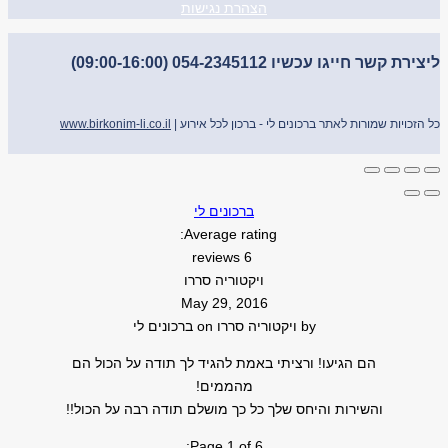
הצהרת נגישות
ליצירת קשר חייגו עכשיו 054-2345112 (09:00-16:00)
כל הזכויות שמורות לאתר ברכונים לי - ברכון לכל אירוע |
www.birkonim-li.co.il
ברכונים לי
Average rating:
6 reviews
ויקטוריה סררו
May 29, 2016
by
ויקטוריה סררו
on
ברכונים לי
הם הגיעו! ורציתי באמת להגיד לך תודה על הכול הם
מהממים!
והשירות והיחס שלך כל כך מושלם תודה רבה על הכול!!
Page 1 of 6: