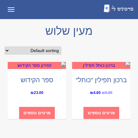
תפריט
מעין שלוש
Sale!
ברכון תפילין "כותל"
ספר הקידוש
Current
Original
₪
23.00
₪
4.60
₪
5.00
price
price
is:
was:
פרטים נוספים
פרטים נוספים
₪4.60.
₪5.00.