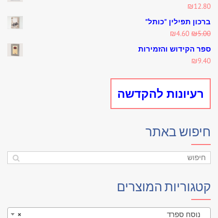
₪
12.80
ברכון תפילין "כותל"
Current
Original
₪
4.60
₪
5.00
price
price
ספר הקידוש והזמירות
is:
was:
₪
9.40
₪4.60.
₪5.00.
רעיונות להקדשה
חיפוש באתר
קטגוריות המוצרים
נוסח ספרד
×