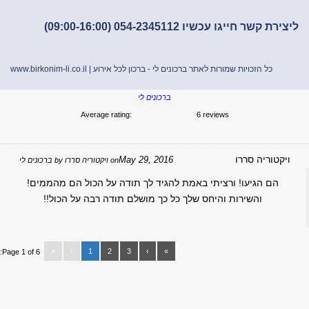
ת קשר חייגו עכשיו 054-2345112 (09:00-16:00)
כל הזכויות שמורות לאתר ברכונים לי - ברכון לכל אירוע |
www.birkonim-li.co.il
ברכונים לי
Average rating:
6 reviews
יקטוריה סררו
May 29, 2016
on
ויקטוריה סררו
by
ברכונים לי
הם הגיעו! ורציתי באמת להגיד לך תודה על הכול הם מהממים!
והשירות והיחס שלך כל כך מושלם תודה רבה על הכול!!
«
‹
1
2
3
›
»
Page 1 of 6: