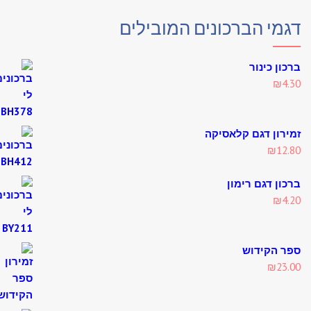
מי הברכונים המובילים
ון כינור
₪
4
רון דגם קלאסיקה
₪
12
ון דגם רימון
₪
4
 הקידוש
₪
23