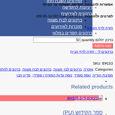
זמירונים לשבת חתן
אפשרות להטבעת הקדשה. משלוח עד הבית!
רעיונות להקדשה
ברכונים לאירועים
לפרטים ולהזמנות:
054-234-5112 (09:00-16:00)
ברכונים לבת מצווה
מזכרות לאירועים
חזרה לדף הקודם
ברכונים חסרים במלאי
ברכון יהלום quantity
אודותינו
Add to cart
ברכונים לי - חזרה לדף הבית
יצירת קשר
SKU:
BY153
Categories:
אזכרה
,
ברכונים לבר מצווה
,
ברכונים לבת מצווה
,
ברכונים לחתו
מסיבת הודיה
,
נוסח ספרד
,
נוסח עדות המזרח / ספרדי
,
פדיון הבן
Benchers
Related products
0 פריטים
0.00
₪
ספר הקידוש (PU)
דף הבית