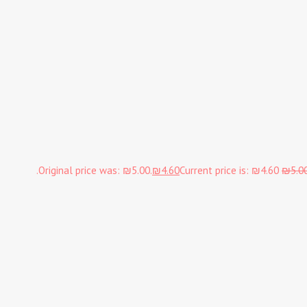
Original price was: ₪5.00.
₪
4.60
Current price is: ₪4.60.
₪
5.0