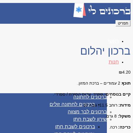
תפריט
ראשי
ברכון יהלום
חנות
₪
4.20
ברכונים
תוכן:
2 עמודים –
ברכת המזון.
קיים בנוסחים:
ספרד, עדות המזרח / ספרדי.
ברכונים לחתונה
ברכונים לחתונה זולים
מידות:
רוחב 11.5, גובה 16.
ברכונים לבר מצווה
משקל:
8 גרם.
שירון לשבת חתן
ברכונים לשבת חתן
כריכה:
רכה.