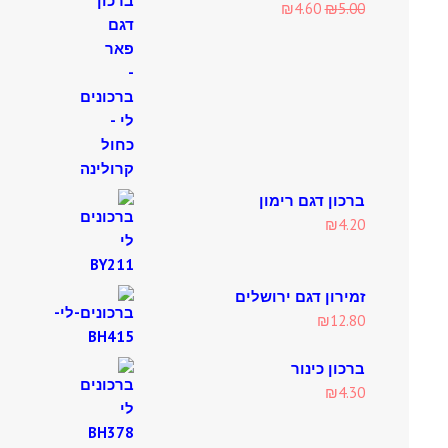
Current
Original
₪
4.60
₪
5.00
price
price
is:
was:
₪4.60.
₪5.00.
ברכון דגם רימון
₪
4.20
זמירון דגם ירושלים
₪
12.80
ברכון כינור
₪
4.30