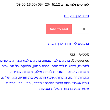
לפרטים ולהזמנות:
054-234-5112 (09:00-16:00)
חזרה לדף הקודם
ברכון
Add to cart
עם
קריאת
ברכונים לי - חזרה לדף הבית
שמע
quantity
SKU:
BY225
Categories:
ברכונים לבר מצווה
,
ברכונים לבת מצווה
,
ברכונים
לחתונה
,
ברכונים לפי נוסח
,
ברכת המזון
,
חלאקה
,
כל המוצרים
,
מזכרות לאירוסין
,
מזכרות לברית מילה
,
מזכרות לבריתה
,
מזכרות לחינה
,
מזכרות לשבת חתן
,
מסיבת הודיה
,
מעין שלוש
,
נוסח אשכנז
,
נוסח עדות המזרח / ספרדי
,
פדיון הבן
,
קריאת
שמע
,
שבע ברכות
,
תפילות וסגולות