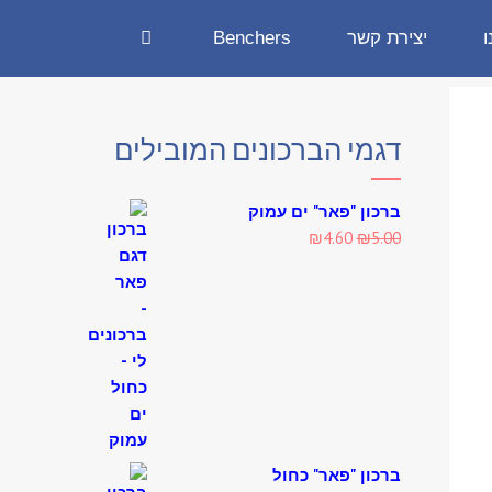
ו
יצירת קשר
Benchers
דגמי הברכונים המובילים
ברכון "פאר" ים עמוק
Current
Original
₪
4.60
₪
5.00
price
price
is:
was:
₪4.60.
₪5.00.
ברכון "פאר" כחול