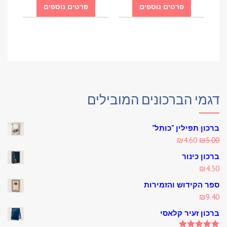
פרטים נוספים
פרטים נוספים
דגמי הברכונים המובילים
ברכון תפילין "כותל"
Current
Original
₪
4.60
₪
5.00
price
price
ברכון כינור
is:
was:
₪
4.30
₪4.60.
₪5.00.
ספר הקידוש והזמירות
₪
9.40
ברכון זעיר קלאסי