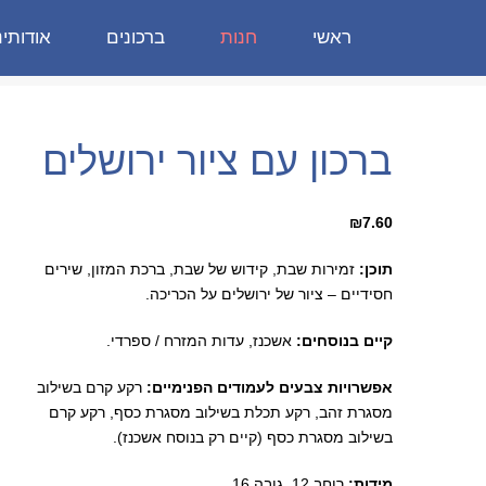
ראשי
חנות
ברכונים
אודותינ
ברכון עם ציור ירושלים
₪
7.60
תוכן:
זמירות שבת, קידוש של שבת,
ברכת המזון, שירים
חסידיים – ציור של ירושלים על הכריכה.
קיים בנוסחים:
אשכנז, עדות המזרח / ספרדי.
אפשרויות צבעים לעמודים הפנימיים
:
רקע קרם בשילוב
מסגרת זהב, רקע תכלת בשילוב מסגרת כסף, רקע קרם
בשילוב מסגרת כסף (קיים רק בנוסח אשכנז).
מידות:
רוחב 12, גובה 16.