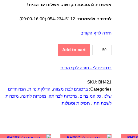
אפשרות להטבעת הקדשה. משלוח עד הבית!
לפרטים ולהזמנות:
054-234-5112 (09:00-16:00)
חזרה לדף הקודם
הדלקת
Add to cart
נרות
(pu)
ברכונים לי - חזרה לדף הבית
quantity
SKU:
BH421
Categories:
ברכונים לבת מצווה
,
הדלקת נרות
,
המיוחדים
שלנו
,
כל המוצרים
,
מזכרות לבריתה
,
מזכרות לחינה
,
מזכרות
לשבת חתן
,
תפילות וסגולות