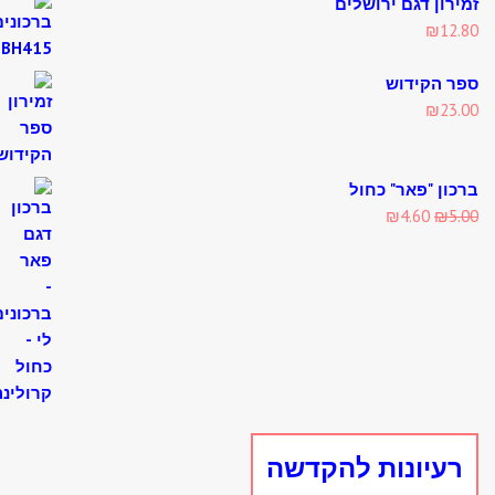
רון דגם ירושלים
₪
12
 הקידוש
₪
23
ון "פאר" כחול
Current
Original
₪
4.60
₪
5
price
price
is:
was:
₪4.60.
₪5.00.
עיונות להקדשה