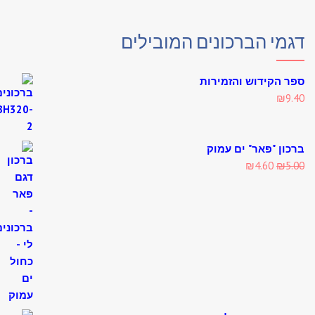
מי הברכונים המובילים
 הקידוש והזמירות
₪
9
ון "פאר" ים עמוק
Current
Original
₪
4.60
₪
5
price
price
is:
was:
₪4.60.
₪5.00.