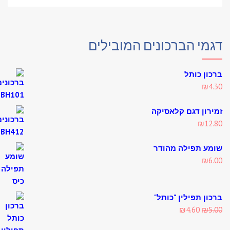
מי הברכונים המובילים
ון כותל
₪
4
רון דגם קלאסיקה
₪
12
ע תפילה מהודר
₪
6
ון תפילין "כותל"
Current
Original
₪
4.60
₪
5
price
price