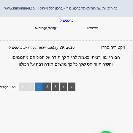
כל הזכויות שמורות לאתר ברכונים לי - ברכון לכל אירוע |
www.birkonim-li.co.il
ברכונים לי
Average rating:
6 reviews
יקטוריה סררו
May 29, 2016
on
ויקטוריה סררו
by
ברכונים לי
הם הגיעו! ורציתי באמת להגיד לך תודה על הכול הם מהממים!
והשירות והיחס שלך כל כך מושלם תודה רבה על הכול!!
«
‹
1
2
3
›
»
Page 1 of 6: