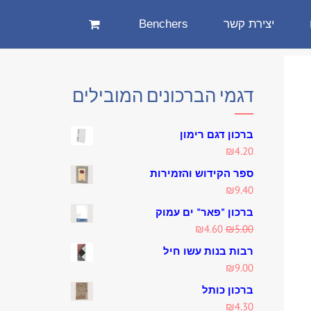
יצירת קשר
Benchers
דגמי הברכונים המובילים
ברכון דגם רימון
₪
4.20
ספר הקידוש והזמירות
₪
9.40
ברכון "פאר" ים עמוק
Current
Original
₪
4.60
₪
5.00
price
price
רבות בנות עשו חיל
is:
was:
₪
9.00
₪4.60.
₪5.00.
ברכון כותל
₪
4.30