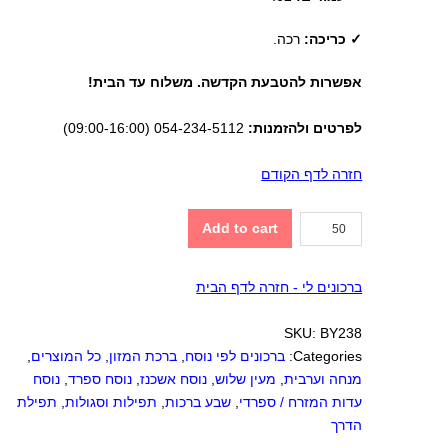
✓ כריכה:
רכה.
אפשרות להטבעת הקדשה. משלוח עד הבית!
לפרטים ולהזמנות:
054-234-5112 (09:00-16:00)
חזרה לדף הקודם
מנחה
Add to cart
ומעריב
quantity
ברכונים לי - חזרה לדף הבית
SKU:
BY238
Categories:
ברכונים לפי נוסח
,
ברכת המזון
,
כל המוצרים
,
מנחה וערבית
,
מעין שלוש
,
נוסח אשכנז
,
נוסח ספרד
,
נוסח
עדות המזרח / ספרדי
,
שבע ברכות
,
תפילות וסגולות
,
תפילת
הדרך