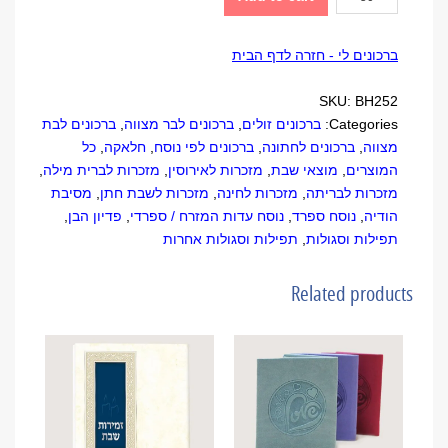
גדולה
להצלחה
ברכונים לי - חזרה לדף הבית
quantity
SKU:
BH252
Categories:
ברכונים זולים
,
ברכונים לבר מצווה
,
ברכונים לבת
מצווה
,
ברכונים לחתונה
,
ברכונים לפי נוסח
,
חלאקה
,
כל
המוצרים
,
מוצאי שבת
,
מזכרות לאירוסין
,
מזכרות לברית מילה
,
מזכרות לבריתה
,
מזכרות לחינה
,
מזכרות לשבת חתן
,
מסיבת
הודיה
,
נוסח ספרד
,
נוסח עדות המזרח / ספרדי
,
פדיון הבן
,
תפילות וסגולות
,
תפילות וסגולות אחרות
Related products