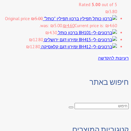
Rated
5.00
out of 5
₪
3.80
ברכון תפילין "כותל"
5.00
₪
Original price
was: ₪5.00.
₪
4.60
Current price is: ₪4.60.
ברכון כותל
4.30
₪
זמירון דגם ירושלים
12.80
₪
זמירון דגם קלאסיקה
12.80
₪
רעיונות להקדשה
חיפוש באתר
קטגוריות המוצרים