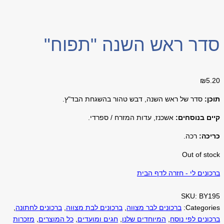
סדר ראש השנה "תפוח"
₪
5.20
תוכן:
סדר של ראש השנה, דבש טהור בהשגחת הבד"ץ
.
קיים בנוסחים:
אשכנז, עדות המזרח / ספרדי.
כריכה:
רכה.
Out of stock
ברכונים לי - חזרה לדף הבית
SKU:
BY195
Categories:
ברכונים לבר מצווה
,
ברכונים לבת מצווה
,
ברכונים לחתונה
,
ברכונים לפי נוסח
,
המיוחדים שלנו
,
חגים ומועדים
,
כל המוצרים
,
מזכרות