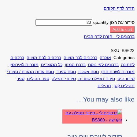
חזרה לדף הקודם
סידור עת רצון quantity
Add to cart
ברכונים לי - חזרה לדף הבית
SKU:
BS622
Categories:
אזכרה
,
ברכונים לבר מצווה
,
ברכונים לבת מצווה
,
ברכונים
לחתונה
,
ברכונים לפי נוסח
,
ברכת המזון
,
כל המוצרים
,
מזכרות לאירוסין
,
מזכרות לשבת חתן
,
נוסח אשכנז
,
נוסח ספרד
,
נוסח עדות המזרח / ספרדי
,
סידור כיס
,
סידור תפילת שחרית
,
סידורי תפילה
,
ספר תהילים
,
ספר
תהילים קטן
,
תהילים
You may also like…
סידור לשבת ויום טוב