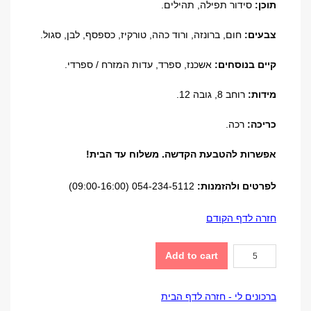
תוכן:
סידור תפילה, תהילים.
צבעים:
חום, ברונזה, ורוד כהה, טורקיז, כספסף, לבן, סגול.
קיים בנוסחים:
אשכנז, ספרד, עדות המזרח / ספרדי.
מידות:
רוחב 8, גובה 12.
כריכה:
רכה.
אפשרות להטבעת הקדשה. משלוח עד הבית!
לפרטים ולהזמנות:
054-234-5112 (09:00-16:00)
חזרה לדף הקודם
סידור
Add to cart
תפילה
דגם
ברכונים לי - חזרה לדף הבית
ארנק