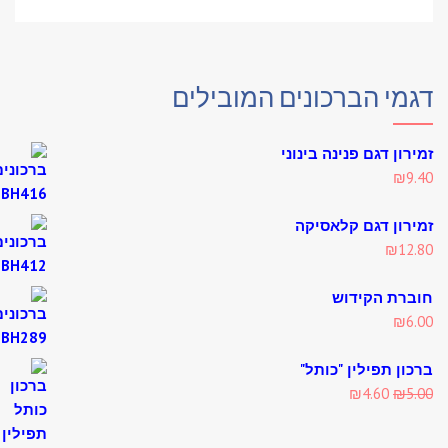
מי הברכונים המובילים
רון דגם פנינה בינוני
₪
9
רון דגם קלאסיקה
₪
12
רת הקידוש
₪
6
ון תפילין "כותל"
Current
Original
₪
4.60
₪
5
price
price
is:
was: