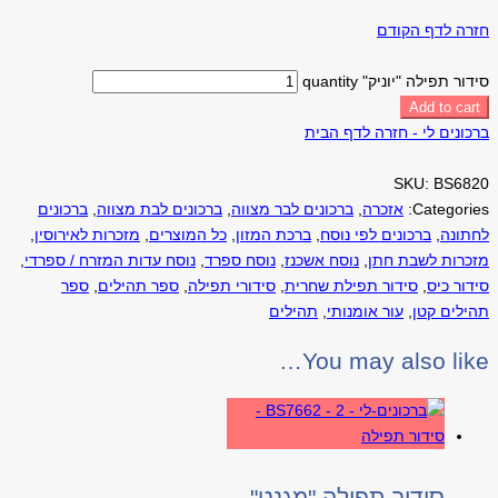
חזרה לדף הקודם
סידור תפילה "יוניק" quantity
Add to cart
ברכונים לי - חזרה לדף הבית
SKU:
BS6820
Categories:
אזכרה
,
ברכונים לבר מצווה
,
ברכונים לבת מצווה
,
ברכונים
לחתונה
,
ברכונים לפי נוסח
,
ברכת המזון
,
כל המוצרים
,
מזכרות לאירוסין
,
מזכרות לשבת חתן
,
נוסח אשכנז
,
נוסח ספרד
,
נוסח עדות המזרח / ספרדי
,
סידור כיס
,
סידור תפילת שחרית
,
סידורי תפילה
,
ספר תהילים
,
ספר
תהילים קטן
,
עור אומנותי
,
תהילים
You may also like…
סידור תפילה "מגנט"