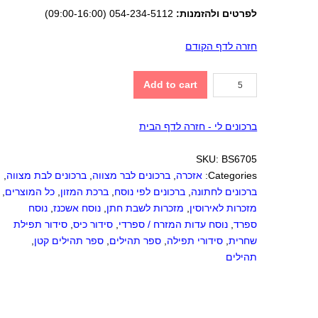
לפרטים ולהזמנות:
054-234-5112 (09:00-16:00)
חזרה לדף הקודם
סידור
Add to cart
תפילה
"קבר
ברכונים לי - חזרה לדף הבית
רחל"
quantity
SKU:
BS6705
Categories:
אזכרה
,
ברכונים לבר מצווה
,
ברכונים לבת מצווה
,
ברכונים לחתונה
,
ברכונים לפי נוסח
,
ברכת המזון
,
כל המוצרים
,
מזכרות לאירוסין
,
מזכרות לשבת חתן
,
נוסח אשכנז
,
נוסח
ספרד
,
נוסח עדות המזרח / ספרדי
,
סידור כיס
,
סידור תפילת
שחרית
,
סידורי תפילה
,
ספר תהילים
,
ספר תהילים קטן
,
תהילים