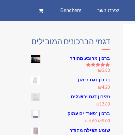
יצירת קשר
Benchers
דגמי הברכונים המובילים
ברכון מרובע מהודר
₪
3.80
Rated
5.00
out of 5
ברכון דגם רימון
₪
4.20
זמירון דגם ירושלים
₪
12.80
ברכון "פאר" ים עמוק
Current
Original
₪
4.60
₪
5.00
price
price
שומע תפילה מהודר
is:
was: