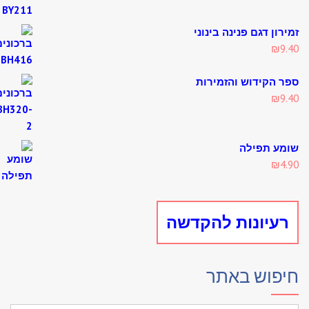
רון דגם פנינה בינוני
₪
9
 הקידוש והזמירות
₪
9
ע תפילה
₪
4
עיונות להקדשה
פוש באתר