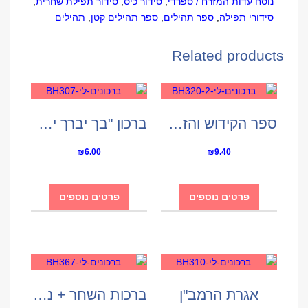
נוסח עדות המזרח / ספרדי
,
סידור כיס
,
סידור תפילת שחרית
,
סידורי תפילה
,
ספר תהילים
,
ספר תהילים קטן
,
תהילים
Related products
ספר הקידוש והזמירות
ברכון "בך יברך ישראל"
₪
6.00
₪
9.40
פרטים נוספים
פרטים נוספים
אגרת הרמב"ן
ברכות השחר + נשמת