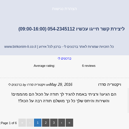
הצהרת נגישות
ת קשר חייגו עכשיו 054-2345112 (09:00-16:00)
כל הזכויות שמורות לאתר ברכונים לי - ברכון לכל אירוע |
www.birkonim-li.co.il
ברכונים לי
Average rating:
6 reviews
יקטוריה סררו
May 29, 2016
on
ויקטוריה סררו
by
ברכונים לי
הם הגיעו! ורציתי באמת להגיד לך תודה על הכול הם מהממים!
והשירות והיחס שלך כל כך מושלם תודה רבה על הכול!!
«
‹
1
2
3
›
»
Page 1 of 6: