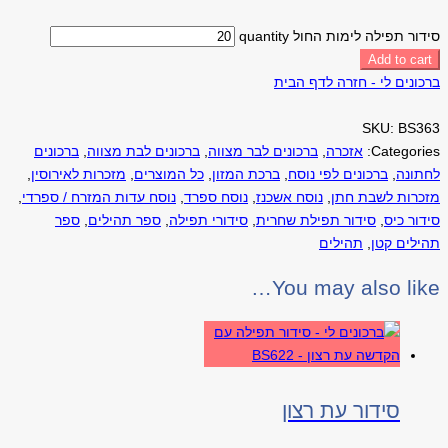
סידור תפילה לימות החול quantity
Add to cart
ברכונים לי - חזרה לדף הבית
SKU:
BS363
Categories:
אזכרה
,
ברכונים לבר מצווה
,
ברכונים לבת מצווה
,
ברכונים
לחתונה
,
ברכונים לפי נוסח
,
ברכת המזון
,
כל המוצרים
,
מזכרות לאירוסין
,
מזכרות לשבת חתן
,
נוסח אשכנז
,
נוסח ספרד
,
נוסח עדות המזרח / ספרדי
,
סידור כיס
,
סידור תפילת שחרית
,
סידורי תפילה
,
ספר תהילים
,
ספר
תהילים קטן
,
תהילים
You may also like…
סידור עת רצון