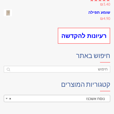
₪
3.40
Rated
5.00
out of 5
שומע תפילה
₪
4.90
רעיונות להקדשה
חיפוש באתר
קטגוריות המוצרים
נוסח אשכנז
×