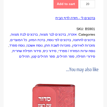
סידור
Add to cart
למינציה
סגול
ברכונים לי - חזרה לדף הבית
quantity
SKU:
BS901
Categories:
אזכרה
,
ברכונים לבר מצווה
,
ברכונים לבת מצווה
,
ברכונים לחתונה
,
ברכונים לפי נוסח
,
ברכת המזון
,
כל המוצרים
,
מזכרות לאירוסין
,
מזכרות לשבת חתן
,
נוסח אשכנז
,
נוסח ספרד
,
נוסח עדות המזרח / ספרדי
,
סידור כיס
,
סידור תפילת שחרית
,
סידורי תפילה
,
ספר תהילים
,
ספר תהילים קטן
,
תהילים
You may also like…