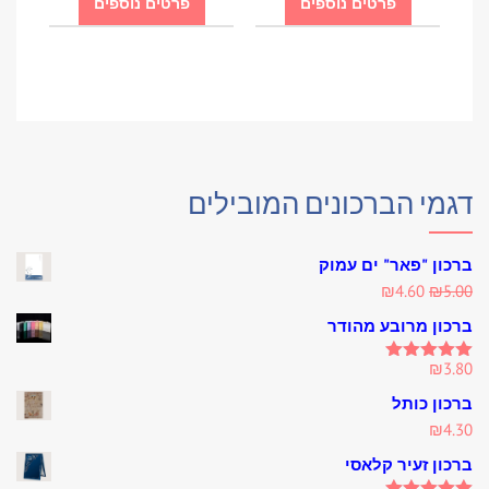
פרטים נוספים
פרטים נוספים
דגמי הברכונים המובילים
ברכון "פאר" ים עמוק
Current
Original
₪
4.60
₪
5.00
price
price
ברכון מרובע מהודר
is:
was:
₪4.60.
₪5.00.
₪
3.80
Rated
5.00
out of 5
ברכון כותל
₪
4.30
ברכון זעיר קלאסי