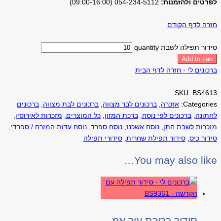
לפרטים ולהזמנות:
054-234-5112 (09:00-16:00)
חזרה לדף הקודם
סידור תפילה לשבת quantity
Add to cart
ברכונים לי - חזרה לדף הבית
SKU:
BS4613
Categories:
אזכרה
,
ברכונים לבר מצווה
,
ברכונים לבת מצווה
,
ברכונים
לחתונה
,
ברכונים לפי נוסח
,
ברכת המזון
,
כל המוצרים
,
מזכרות לאירוסין
,
מזכרות לשבת חתן
,
נוסח אשכנז
,
נוסח ספרד
,
נוסח עדות המזרח / ספרדי
,
סידור כיס
,
סידור תפילת שחרית
,
סידורי תפילה
You may also like…
סידור כריכת עור אמיתי