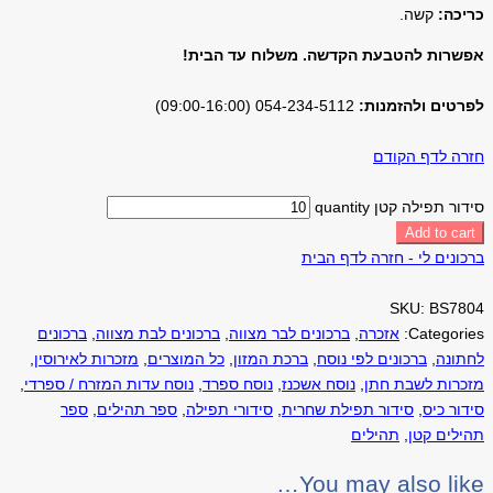
כריכה:
קשה.
אפשרות להטבעת הקדשה. משלוח עד הבית!
לפרטים ולהזמנות:
054-234-5112 (09:00-16:00)
חזרה לדף הקודם
סידור תפילה קטן quantity
Add to cart
ברכונים לי - חזרה לדף הבית
SKU:
BS7804
Categories:
אזכרה
,
ברכונים לבר מצווה
,
ברכונים לבת מצווה
,
ברכונים
לחתונה
,
ברכונים לפי נוסח
,
ברכת המזון
,
כל המוצרים
,
מזכרות לאירוסין
,
מזכרות לשבת חתן
,
נוסח אשכנז
,
נוסח ספרד
,
נוסח עדות המזרח / ספרדי
,
סידור כיס
,
סידור תפילת שחרית
,
סידורי תפילה
,
ספר תהילים
,
ספר
תהילים קטן
,
תהילים
You may also like…