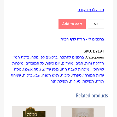
חזרה לדף הקודם
ספר
Add to cart
חגים
וזמנים
ברכונים לי - חזרה לדף הבית
quantity
SKU:
BY194
Categories:
ברכונים לחתונה
,
ברכונים לפי נוסח
,
ברכת המזון
,
הדלקת נרות
,
חגים ומועדים
,
יום כיפור
,
כל המוצרים
,
מזכרות
לאירוסין
,
מזכרות לשבת חתן
,
מעין שלוש
,
נוסח אשכנז
,
נוסח
עדות המזרח / ספרדי
,
סוכות
,
ראש השנה
,
שבע ברכות
,
שמחת
תורה
,
תפילות וסגולות
,
תפילת חנה
Related products