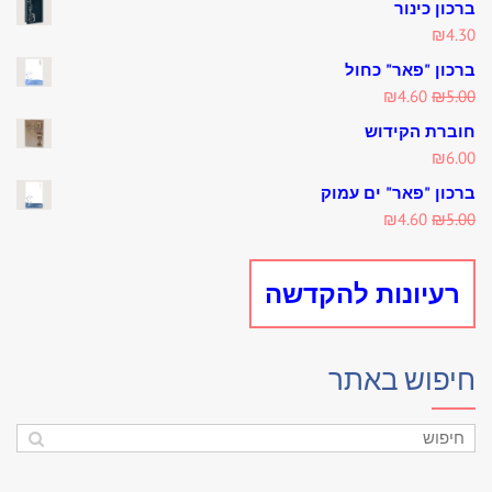
ברכון כינור
₪
4.30
ברכון "פאר" כחול
Current
Original
₪
4.60
₪
5.00
price
price
חוברת הקידוש
is:
was:
₪
6.00
₪4.60.
₪5.00.
ברכון "פאר" ים עמוק
Current
Original
₪
4.60
₪
5.00
price
price
is:
was:
רעיונות להקדשה
₪4.60.
₪5.00.
חיפוש באתר