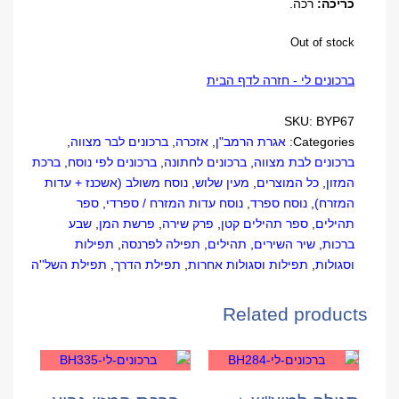
כריכה:
רכה.
Out of stock
ברכונים לי - חזרה לדף הבית
SKU:
BYP67
Categories:
אגרת הרמב"ן
,
אזכרה
,
ברכונים לבר מצווה
,
ברכונים לבת מצווה
,
ברכונים לחתונה
,
ברכונים לפי נוסח
,
ברכת
המזון
,
כל המוצרים
,
מעין שלוש
,
נוסח משולב (אשכנז + עדות
המזרח)
,
נוסח ספרד
,
נוסח עדות המזרח / ספרדי
,
ספר
תהילים
,
ספר תהילים קטן
,
פרק שירה
,
פרשת המן
,
שבע
ברכות
,
שיר השירים
,
תהילים
,
תפילה לפרנסה
,
תפילות
וסגולות
,
תפילות וסגולות אחרות
,
תפילת הדרך
,
תפילת השל''ה
Related products