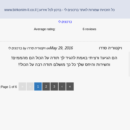
כל הזכויות שמורות לאתר ברכונים לי - ברכון לכל אירוע |
www.birkonim-li.co.il
ברכונים לי
Average rating:
6 reviews
יקטוריה סררו
May 29, 2016
on
ויקטוריה סררו
by
ברכונים לי
הם הגיעו! ורציתי באמת להגיד לך תודה על הכול הם מהממים!
והשירות והיחס שלך כל כך מושלם תודה רבה על הכול!!
«
‹
1
2
3
›
»
Page 1 of 6: