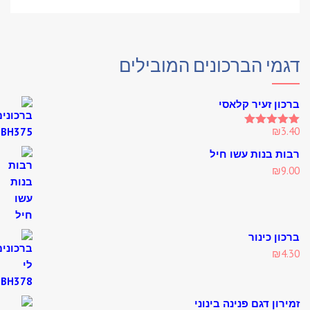
מי הברכונים המובילים
ון זעיר קלאסי
₪
3
Rated
5
out o
ת בנות עשו חיל
₪
9
ון כינור
₪
4
רון דגם פנינה בינוני