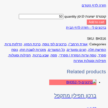
חזרה לדף הקודם
קונטרס ישועות לניסן quantity
Add to cart
ברכונים לי - חזרה לדף הבית
SKU:
BH316
Categories:
אגרת הרמב"ן
,
ברכונים לפי נוסח
,
ברכת המזון
,
הדלקת נרות
,
הפרשת חלה
,
חגים ומועדים
,
כל המוצרים
,
מזכרות לשבת חתן
,
נוסח
ספרד
,
נוסח עדות המזרח / ספרדי
,
פסח
,
שבע ברכות
,
תפילות וסגולות
,
תפילות וסגולות אחרות
Related products
ברכון תפילין מתקפל