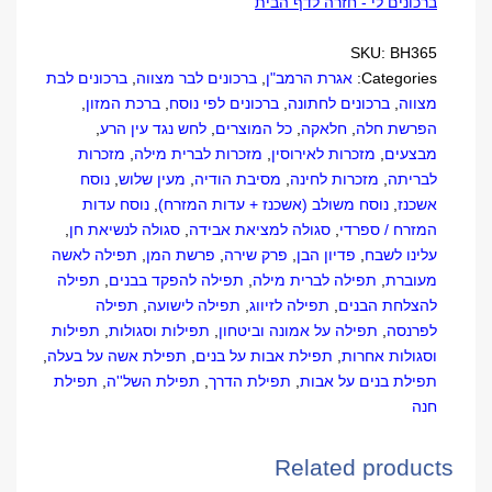
ברכונים לי - חזרה לדף הבית
quantity
SKU:
BH365
Categories:
אגרת הרמב"ן
,
ברכונים לבר מצווה
,
ברכונים לבת
מצווה
,
ברכונים לחתונה
,
ברכונים לפי נוסח
,
ברכת המזון
,
הפרשת חלה
,
חלאקה
,
כל המוצרים
,
לחש נגד עין הרע
,
מבצעים
,
מזכרות לאירוסין
,
מזכרות לברית מילה
,
מזכרות
לבריתה
,
מזכרות לחינה
,
מסיבת הודיה
,
מעין שלוש
,
נוסח
אשכנז
,
נוסח משולב (אשכנז + עדות המזרח)
,
נוסח עדות
המזרח / ספרדי
,
סגולה למציאת אבידה
,
סגולה לנשיאת חן
,
עלינו לשבח
,
פדיון הבן
,
פרק שירה
,
פרשת המן
,
תפילה לאשה
מעוברת
,
תפילה לברית מילה
,
תפילה להפקד בבנים
,
תפילה
להצלחת הבנים
,
תפילה לזיווג
,
תפילה לישועה
,
תפילה
לפרנסה
,
תפילה על אמונה וביטחון
,
תפילות וסגולות
,
תפילות
וסגולות אחרות
,
תפילת אבות על בנים
,
תפילת אשה על בעלה
,
תפילת בנים על אבות
,
תפילת הדרך
,
תפילת השל''ה
,
תפילת
חנה
Related products