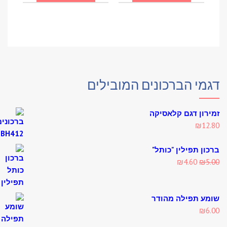
מי הברכונים המובילים
רון דגם קלאסיקה
₪
12
ון תפילין "כותל"
Current
Original
₪
4.60
₪
5
price
price
is:
was:
₪4.60.
₪5.00.
ע תפילה מהודר
₪
6