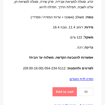
הרע, סגולה למציאת אבידה, פרק שירה, סגולה לנשיאת חן,
עלינו לשבח, תפילת הדרך, תפילה לזיווג.
נוסח:
משולב (אשכנז + עדות המזרח / ספרדי).
מידות:
רוחב 11.4, גובה 16.4.
משקל:
122 גרם.
כריכה:
רכה.
אפשרות להטבעת הקדשה. משלוח עד הבית!
לפרטים ולהזמנות:
054-234-5112 (09:00-16:00)
חזרה לדף הקודם
קונטרס
Add to cart
"עת
רצון"