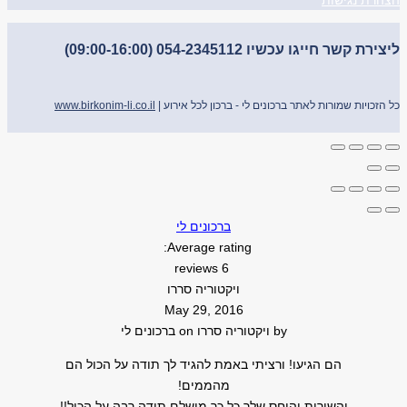
הצהרת נגישות
ליצירת קשר חייגו עכשיו 054-2345112 (09:00-16:00)
כל הזכויות שמורות לאתר ברכונים לי - ברכון לכל אירוע |
www.birkonim-li.co.il
ברכונים לי
Average rating:
6 reviews
ויקטוריה סררו
May 29, 2016
by
ויקטוריה סררו
on
ברכונים לי
הם הגיעו! ורציתי באמת להגיד לך תודה על הכול הם
מהממים!
והשירות והיחס שלך כל כך מושלם תודה רבה על הכול!!